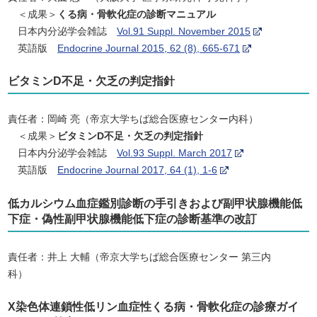
＜成果＞
くる病・骨軟化症の診断マニュアル
日本内分泌学会雑誌
Vol.91 Suppl. November 2015
英語版
Endocrine Journal 2015, 62 (8), 665-671
ビタミンD不足・欠乏の判定指針
責任者：岡崎 亮（帝京大学ちば総合医療センター内科）
＜成果＞
ビタミンD不足・欠乏の判定指針
日本内分泌学会雑誌
Vol.93 Suppl. March 2017
英語版
Endocrine Journal 2017, 64 (1), 1-6
低カルシウム血症鑑別診断の手引きおよび副甲状腺機能低
下症・偽性副甲状腺機能低下症の診断基準の改訂
責任者：井上 大輔（帝京大学ちば総合医療センター 第三内
科）
X染色体連鎖性低リン血症性くる病・骨軟化症の診療ガイ