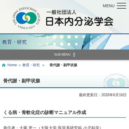
MENU
教育・研究
SUB MENU
Home
»
教育・研究
»
骨代謝・副甲状腺
骨代謝・副甲状腺
最終更新日：2026年6月16日
くる病・骨軟化症の診断マニュアル作成
責任者：大薗 恵一（大阪大学 医学系研究科 小児科学）