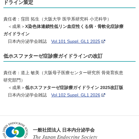
ドライン策定
責任者：窪田 拓生（大阪大学 医学系研究科 小児科学）
＜成果＞
X染色体連鎖性低リン血症性くる病・骨軟化症診療
ガイドライン
日本内分泌学会雑誌
Vol.101 Suppl. GL1 2025
低ホスファターゼ症診療ガイドラインの改訂
責任者：道上 敏美（大阪母子医療センター研究所 骨発育疾患
研究部門）
＜成果＞
低ホスファターゼ症診療ガイドライン 2025改訂版
日本内分泌学会雑誌
Vol.102 Suppl. GL1 2026
一般社団法人 日本内分泌学会
The Japan Endocrine Society