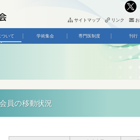
サイトマップ
リンク
お
について
学術集会
専門医制度
刊行
会員の移動状況