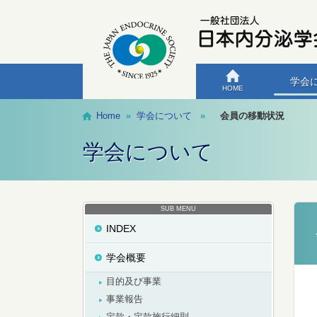
学会
HOME
Home
»
学会について
»
会員の移動状況
学会について
SUB MENU
INDEX
学会概要
目的及び事業
事業報告
定款・定款施行細則