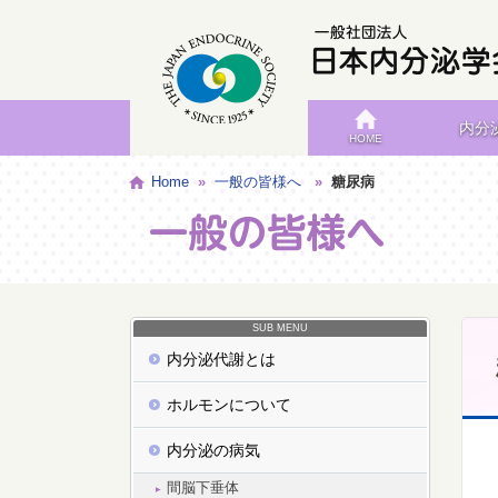
内分
HOME
Home
»
一般の皆様へ
»
糖尿病
SUB MENU
内分泌代謝とは
ホルモンについて
内分泌の病気
間脳下垂体