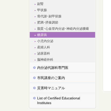
副腎
甲状腺
骨代謝･副甲状腺
肥満･摂食調節
脂質･心血管内分泌･神経内分泌腫瘍
糖尿病
小児内分泌
産婦人科
泌尿器科
脳神経外科
内分泌代謝科専門医
市民講座のご案内
災害時マニュアル
List of Certified Educational
Institutes