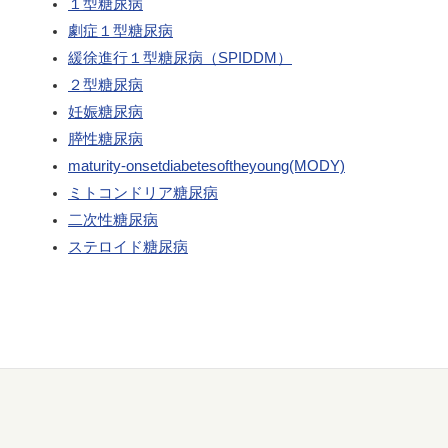
１型糖尿病
劇症１型糖尿病
緩徐進行１型糖尿病（SPIDDM）
２型糖尿病
妊娠糖尿病
膵性糖尿病
maturity-onsetdiabetesoftheyoung(MODY)
ミトコンドリア糖尿病
二次性糖尿病
ステロイド糖尿病