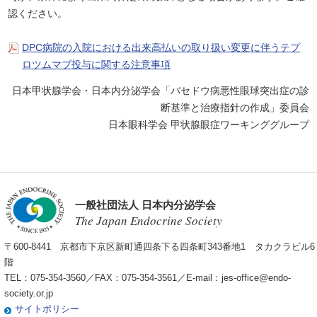
認ください。
DPC病院の入院における出来高払いの取り扱い変更に伴うテプ
ロツムマブ投与に関する注意事項
日本甲状腺学会・日本内分泌学会「バセドウ病悪性眼球突出症の診
断基準と治療指針の作成」委員会
日本眼科学会 甲状腺眼症ワーキンググループ
一般社団法人 日本内分泌学会
The Japan Endocrine Society
〒600-8441 京都市下京区新町通四条下る四条町343番地1 タカクラビル6
階
TEL：075-354-3560／FAX：075-354-3561／E-mail：
jes-office@endo-
society.or.jp
サイトポリシー