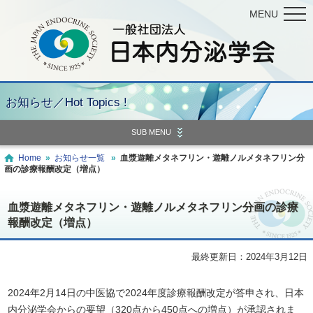
MENU
お知らせ／Hot Topics !
SUB MENU
Home
»
お知らせ一覧
»
血漿遊離メタネフリン・遊離ノルメタネフリン分
画の診療報酬改定（増点）
血漿遊離メタネフリン・遊離ノルメタネフリン分画の診療
報酬改定（増点）
最終更新日：2024年3月12日
2024年2月14日の中医協で2024年度診療報酬改定が答申され、日本
内分泌学会からの要望（320点から450点への増点）が承認されま