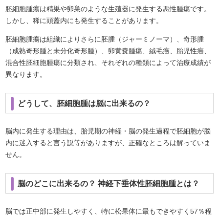
胚細胞腫瘍は精巣や卵巣のような生殖器に発生する悪性腫瘍です。
しかし、稀に頭蓋内にも発生することがあります。
胚細胞腫瘍は組織によりさらに胚腫（ジャーミノーマ）、奇形腫
（成熟奇形腫と未分化奇形腫）、卵黄嚢腫瘍、絨毛癌、胎児性癌、
混合性胚細胞腫瘍に分類され、それぞれの種類によって治療成績が
異なります。
どうして、胚細胞腫は脳に出来るの？
脳内に発生する理由は、胎児期の神経・脳の発生過程で胚細胞が脳
内に迷入すると言う説等がありますが、正確なところは解っていま
せん。
脳のどこに出来るの？ 神経下垂体性胚細胞腫とは？
脳では正中部に発生しやすく、特に松果体に最もできやすく57％程