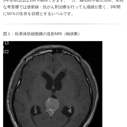
5年生存はほぼ100％期待できます。一方、絨毛癌や胎児性癌、未熟
な奇形腫では放射線・抗がん剤治療を行っても成績が悪く、3年間
に50％の生存を目標とするレベルです。
図１：松果体胚細胞腫の造影MRI（軸状断）