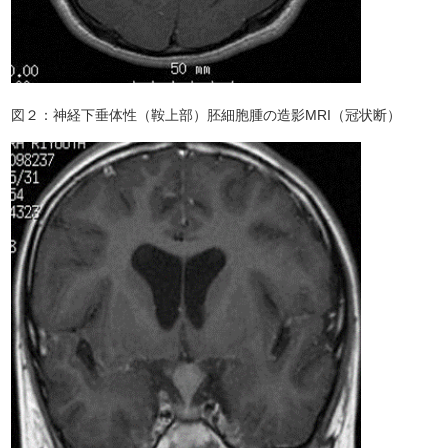
図２：神経下垂体性（鞍上部）胚細胞腫の造影MRI（冠状断）