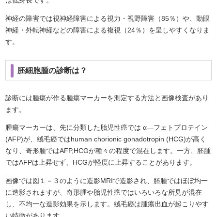
は低身長です。
神経の障害では視神経障害による視力・視野障害（85％）や、動眼
神経・外転神経などの障害による複視（24％）を呈しやすくなりま
す。
胚細胞腫の診断は？
診断には腫瘍が作る腫瘍マーカーを測定する方法と画像検査があり
ます。
腫瘍マーカーは、先に分類した胎児性癌では α―フェトプロテイン
(AFP)が、絨毛癌ではhuman chorionic gonadotropin (HCG)が高く
なり、奇形腫ではAFP,HCGが種々の程度で混在します。一方、胚腫
ではAFPは上昇せず、HCGが軽度に上昇することがあります。
画像では図１－３のように造影MRIで造影され、胚腫ではほぼ均一
に造影されますが、奇形腫や胎児性癌ではいろいろな所見が混在
し、不均一な造影効果を示します。絨毛癌は腫瘍出血が起こりやす
い特徴があります。