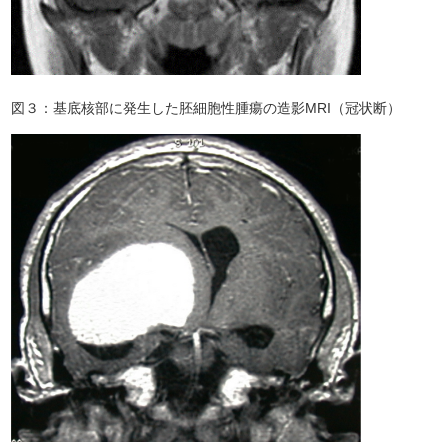
図３：基底核部に発生した胚細胞性腫瘍の造影MRI（冠状断）